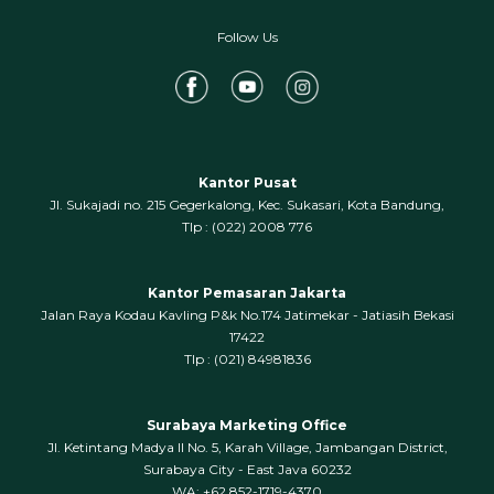
Follow Us
Kantor Pusat
Jl. Sukajadi no. 215 Gegerkalong, Kec. Sukasari, Kota Bandung,
‍Tlp : (022) 2008 776
Kantor Pemasaran Jakarta
Jalan Raya Kodau Kavling P&k No.174 Jatimekar - Jatiasih Bekasi
17422
Tlp : (021) 84981836
Surabaya Marketing Office
Jl. Ketintang Madya II No. 5, Karah Village, Jambangan District,
Surabaya City - East Java 60232
WA: +62 852-1719-4370