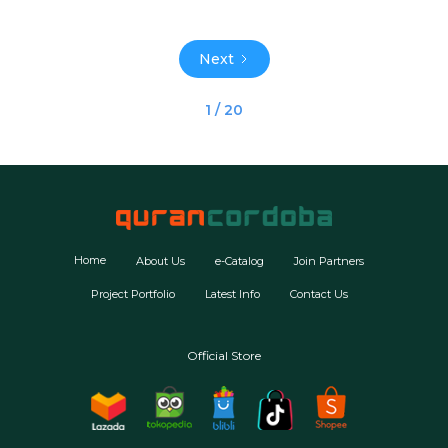
Next
1 / 20
Home
About Us
e-Catalog
Join Partners
Project Portfolio
Latest Info
Contact Us
Official Store