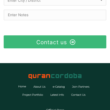
Enter City / District
Contact us
Home
About Us
e-Catalog
Join Partners
Project Portfolio
Latest Info
Contact Us
Official Store