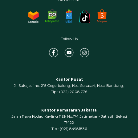
Follow Us
Kantor Pusat
Jl. Sukajadi no. 215 Gegerkalong, Kec. Sukasari, Kota Bandung,
‍Tlp : (022) 2008 776
Kantor Pemasaran Jakarta
Jalan Raya Kodau Kavling P&k No.174 Jatimekar - Jatiasih Bekasi
17422
Tlp : (021) 84981836