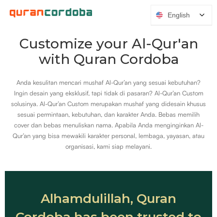
English
Customize your Al-Qur'an
with Quran Cordoba
Anda kesulitan mencari mushaf Al-Qur’an yang sesuai kebutuhan?
Ingin desain yang eksklusif, tapi tidak di pasaran? Al-Qur’an Custom
solusinya. Al-Qur’an Custom merupakan mushaf yang didesain khusus
sesuai permintaan, kebutuhan, dan karakter Anda. Bebas memilih
cover dan bebas menuliskan nama.
Apabila Anda menginginkan Al-
Qur’an yang bisa mewakili karakter personal, lembaga, yayasan, atau
organisasi, kami siap melayani.
Alhamdulillah, Quran