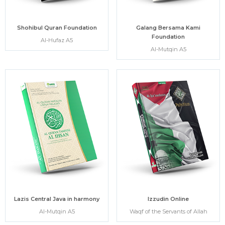
Shohibul Quran Foundation
Galang Bersama Kami
Foundation
Al-Hufaz A5
Al-Mutqin A5
Lazis Central Java in harmony
Izzudin Online
Al-Mutqin A5
Waqf of the Servants of Allah